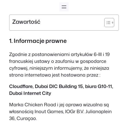
Przejdź
do
treści
Zawartość
1. Informacje prawne
Zgodnie z postanowieniami artykułów 6-III i 19
francuskiej ustawy o zaufaniu w gospodarce
cyfrowej, niniejszym informujemy, że niniejsza
strona internetowa jest hostowana przez :
Cloudflare, Dubai DIC Building 15, biura G10-11,
Dubai Internet City
Marka Chicken Road i jej oprawa wizualna są
własnością Inout Games, IOGr B.V. Julianaplein
36, Curaçao.